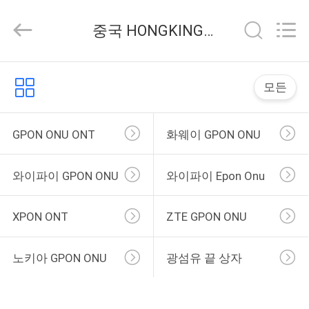
2026
HONGKING
INDUSTRIAL
중국 HONGKING INDUSTRIAL CO., LIMITED 회사 뉴스
CO.,
LIMITED.
All
Rights
집
Reserved.
모든
제
GPON ONU ONT
화웨이 GPON ONU
품
와이파이 GPON ONU
와이파이 Epon Onu
우
XPON ONT
ZTE GPON ONU
리
에
노키아 GPON ONU
광섬유 끝 상자
대