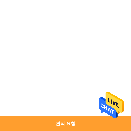
하
여
공
장
여
행
품
질
관
리
견적 요청