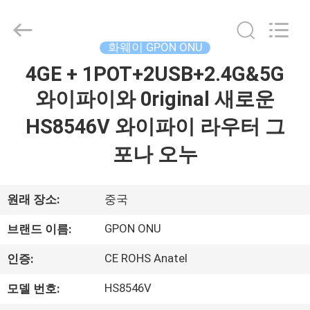
2026
HONGKING
INDUSTRIAL
CO.,
LIMITED.
화웨이 GPON ONU
All
Rights
4GE + 1POT+2USB+2.4G&5G
집
Reserved.
와이파이와 0riginal 새로운
제
HS8546V 와이파이 라우터 그
품
포나 오누
우
원래 장소:
중국
리
GPON ONU
브랜드 이름:
에
CE ROHS Anatel
인증:
대
HS8546V
모델 번호: