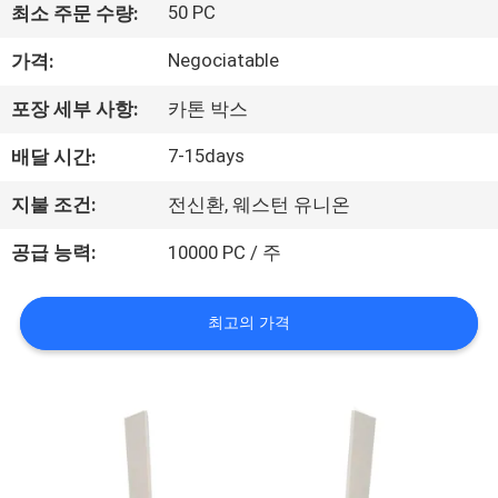
하
50 PC
최소 주문 수량:
여
Negociatable
가격:
포장 세부 사항:
카톤 박스
공
7-15days
배달 시간:
장
여
지불 조건:
전신환, 웨스턴 유니온
행
공급 능력:
10000 PC / 주
최고의 가격
품
질
관
리