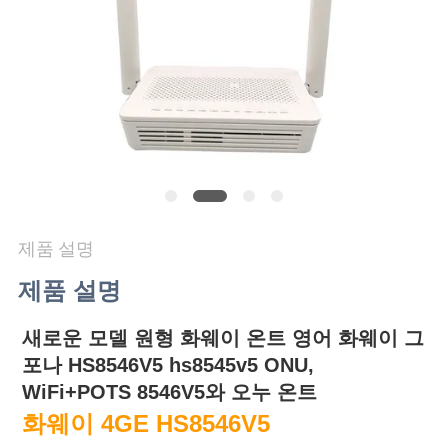
연
락
주
세
요
제품 설명
인
제품 설명
용
새로운 모델 원형 화웨이 온트 영어 화웨이 그
문
포나 HS8546V5 hs8545v5 ONU,
을
WiFi+POTS 8546V5와 오누 온트
화웨이 4GE HS8546V5
요