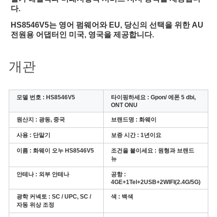
다.
HS8546V5는 영어 펌웨어와 EU, 당신의 선택을 위한 AU
전원용 어댑터인 미국, 영국을 제공합니다.
개관
모델 번호 : HS8546V5
타이핑하세요 :
Gpon/ 에폰 5 dbi,
ONT ONU
원산지 :
광동, 중국
브랜드명 :
화웨이
사용 :
단말기
보증 시간 :
1년이요
이름 :
화웨이 오누 HS8546V5
조건을 붙이세요 :
원형과 브랜드
뉴
안테나 :
외부 안테나
공항 :
4GE+1Tel+2USB+2WIFI(2.4G/5G)
광학 커넥토 :
SC / UPC, SC /
색 :
백색
자동 위상 조정