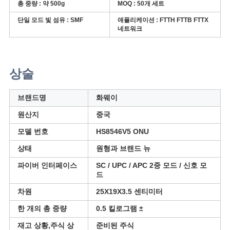
총 중량 :
약 500g
MOQ : 50개
세트
단일 모드 빛 섬유 :
SMF
애플리케이션 :
FTTH FTTB FTTX
네트워크
상술
브랜드명
화웨이
원산지
중국
모델 번호
HS8546V5 ONU
상태
원형과 브랜드 뉴
파이버 인터페이스
SC / UPC / APC 2중 모드 / 신호 모
드
차원
25X19X3.5 센티미터
한 개의 총 중량
0.5 킬로그램 ±
재고 상황,주식 상
준비된 주식