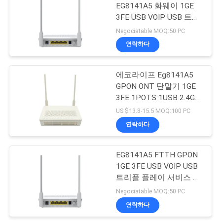
EG8141A5 화웨이 1GE
구
3FE USB VOIP USB 트리
하
플 플레이 서비스
Negociatable MOQ:50 PC
연락하다
세
요
에코라이프 Eg8141A5
GPON ONT 단말기 1GE
3FE 1POTS 1USB 2.4G
사
와이파이 5dBi
US $13.8-15.5 MOQ:100 PC
이
연락하다
트
EG8141A5 FTTH GPON
맵
1GE 3FE USB VOIP USB
트리플 플레이 서비스 광
네트워크 터미널 FTTH
Negociatable MOQ:50 PC
PRIVACY
ONU ONT 화웨이
연락하다
POLICY
EG8141A5