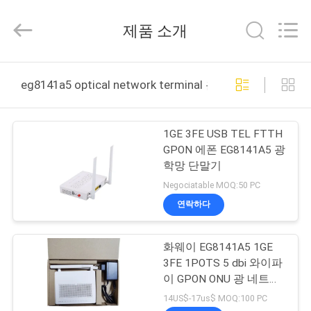
2025
HONGKING
INDUSTRIAL
제품 소개
CO.,
LIMITED.
All
Rights
집
Reserved.
eg8141a5 optical network terminal 온라인 제조
제
1GE 3FE USB TEL FTTH
품
GPON 에폰 EG8141A5 광
학망 단말기
Negociatable MOQ:50 PC
우
연락하다
리
화웨이 EG8141A5 1GE
에
3FE 1POTS 5 dbi 와이파
대
이 GPON ONU 광 네트워
크 터미널
14US$-17us$ MOQ:100 PC