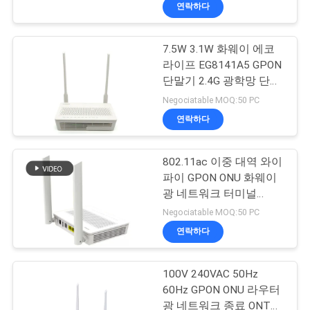
하
연락하다
여
7.5W 3.1W 화웨이 에코
라이프 EG8141A5 GPON
공
단말기 2.4G 광학망 단말
기
장
Negociatable MOQ:50 PC
연락하다
여
행
802.11ac 이중 대역 와이
파이 GPON ONU 화웨이
광 네트워크 터미널
품
EG8145V5
Negociatable MOQ:50 PC
질
연락하다
관
100V 240VAC 50Hz
리
60Hz GPON ONU 라우터
광 네트워크 종료 ONT