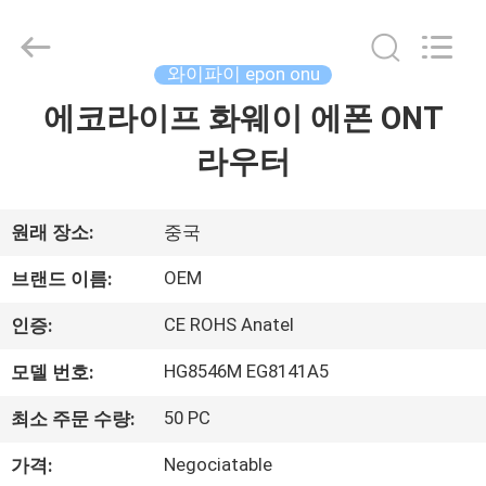
2026
HONGKING
INDUSTRIAL
CO.,
LIMITED.
와이파이 epon onu
All
Rights
에코라이프 화웨이 에폰 ONT
집
Reserved.
라우터
제
품
원래 장소:
중국
OEM
브랜드 이름:
우
CE ROHS Anatel
인증:
리
HG8546M EG8141A5
모델 번호:
에
50 PC
최소 주문 수량:
대
Negociatable
가격: