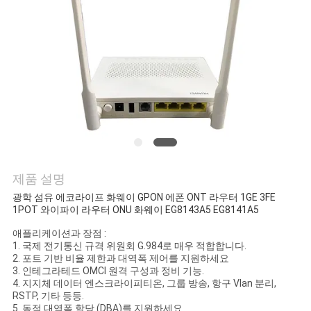
연
락
주
세
요
제품 설명
인
광학 섬유 에코라이프 화웨이 GPON 에폰 ONT 라우터 1GE 3FE
1POT 와이파이 라우터 ONU 화웨이 EG8143A5 EG8141A5
용
애플리케이션과 장점 :
문
1. 국제 전기통신 규격 위원회 G.984로 매우 적합합니다.
2. 포트 기반 비율 제한과 대역폭 제어를 지원하세요
을
3. 인테그라테드 OMCI 원격 구성과 정비 기능.
4. 지지체 데이터 엔스크라이피티온, 그룹 방송, 항구 Vlan 분리,
요
RSTP, 기타 등등.
5. 동적 대역폭 할당 (DBA)를 지원하세요