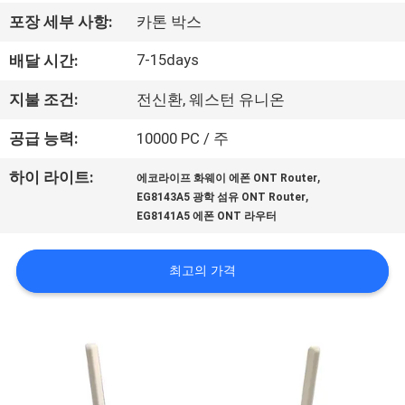
하
포장 세부 사항:
카톤 박스
여
7-15days
배달 시간:
공
지불 조건:
전신환, 웨스턴 유니온
장
공급 능력:
10000 PC / 주
여
,
하이 라이트:
에코라이프 화웨이 에폰 ONT Router
,
EG8143A5 광학 섬유 ONT Router
행
EG8141A5 에폰 ONT 라우터
품
최고의 가격
질
관
리