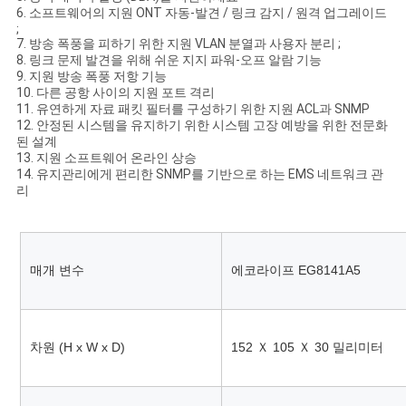
6. 소프트웨어의 지원 ONT 자동-발견 / 링크 감지 / 원격 업그레이드
구
;
7. 방송 폭풍을 피하기 위한 지원 VLAN 분열과 사용자 분리 ;
하
8. 링크 문제 발견을 위해 쉬운 지지 파워-오프 알람 기능
9. 지원 방송 폭풍 저항 기능
세
10. 다른 공항 사이의 지원 포트 격리
11. 유연하게 자료 패킷 필터를 구성하기 위한 지원 ACL과 SNMP
요
12. 안정된 시스템을 유지하기 위한 시스템 고장 예방을 위한 전문화
된 설계
13. 지원 소프트웨어 온라인 상승
14. 유지관리에게 편리한 SNMP를 기반으로 하는 EMS 네트워크 관
사
리
이
트
매개 변수
에코라이프 EG8141A5
맵
차원 (H x W x D)
152 Ｘ 105 Ｘ 30 밀리미터
PRIVACY
POLICY