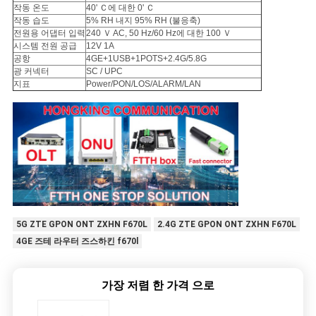
작동 온도
40' Ｃ에 대한 0' Ｃ
구
작동 습도
5% RH 내지 95% RH (불응축)
전원용 어댑터 입력
240 Ｖ AC, 50 Hz/60 Hz에 대한 100 Ｖ
하
시스템 전원 공급
12V 1A
공항
4GE+1USB+1POTS+2.4G/5.8G
세
광 커넥터
SC / UPC
지표
Power/PON/LOS/ALARM/LAN
요
사
이
트
5G ZTE GPON ONT ZXHN F670L
2.4G ZTE GPON ONT ZXHN F670L
맵
4GE 즈테 라우터 즈스하킨 f670l
PRIVACY
가장 저렴 한 가격 으로
POLICY