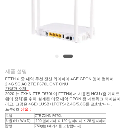
연
락
주
세
요
제품 설명
인
FTTH 이중 대역 무선 전신 와이파이 4GE GPON 영어 펌웨어
2.4G 5G AC ZTE F670L ONT ONU
용
간략한 소개
:
2020 뉴
ZXHN
ZTE
F670L이
FTTH에서 사용된 HGU (홈 게이트
문
웨이 장치)를 위해 설계된 이중 대역 GPON 광 네트워크 터미널이
라고, 그것은
4GE+1USB+1POTS+2.4G/5.8G를
포함합니다.
프루d츠
상술 :
을
모델
ZTE ZXHN F670L
요
차원 (H x W x D)
190 밀리미터 Ｘ 120 밀리미터 Ｘ 28 밀리미터
중량
750g는 (패키지를 포함합니다)