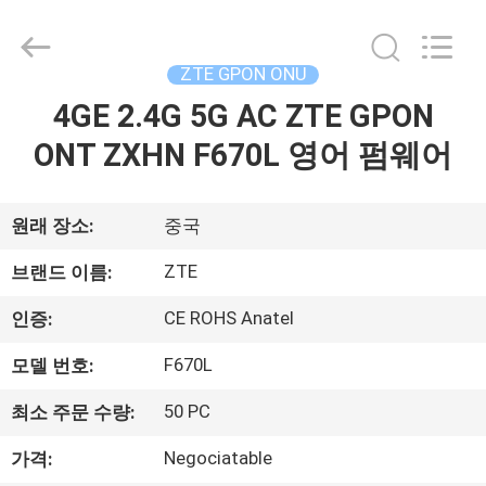
2026
HONGKING
INDUSTRIAL
CO.,
LIMITED.
ZTE GPON ONU
All
Rights
4GE 2.4G 5G AC ZTE GPON
집
Reserved.
ONT ZXHN F670L 영어 펌웨어
제
원래 장소:
중국
품
ZTE
브랜드 이름:
우
CE ROHS Anatel
인증:
리
F670L
모델 번호:
에
50 PC
최소 주문 수량:
대
Negociatable
가격: