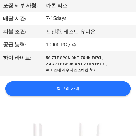
하
포장 세부 사항:
카톤 박스
여
7-15days
배달 시간:
공
지불 조건:
전신환, 웨스턴 유니온
장
공급 능력:
10000 PC / 주
여
,
하이 라이트:
5G ZTE GPON ONT ZXHN F670L
,
2.4G ZTE GPON ONT ZXHN F670L
행
4GE 즈테 라우터 즈스하킨 f670l
품
최고의 가격
질
관
리