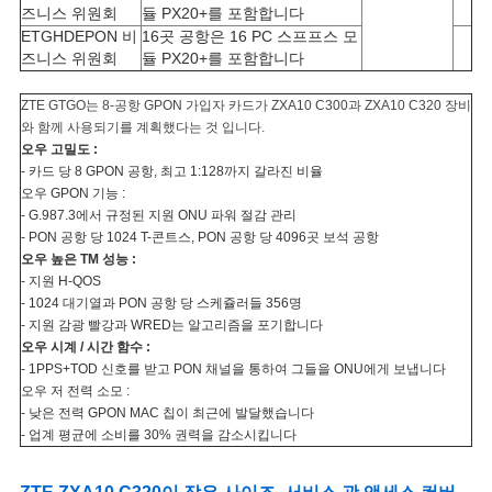
즈니스 위원회
듈 PX20+를 포함합니다
구
ETGHDEPON 비
16곳 공항은 16 PC 스프프스 모
즈니스 위원회
듈 PX20+를 포함합니다
하
세
ZTE GTGO는 8-공항 GPON 가입자 카드가 ZXA10 C300과 ZXA10 C320 장비
와 함께 사용되기를 계획했다는 것 입니다.
요
오우 고밀도 :
- 카드 당 8 GPON 공항, 최고 1:128까지 갈라진 비율
오우 GPON 기능 :
- G.987.3에서 규정된 지원 ONU 파워 절감 관리
사
- PON 공항 당 1024 T-콘트스, PON 공항 당 4096곳 보석 공항
오우 높은 TM 성능 :
이
- 지원 H-QOS
- 1024 대기열과 PON 공항 당 스케쥴러들 356명
트
- 지원 감광 빨강과 WRED는 알고리즘을 포기합니다
오우 시계 / 시간 함수 :
맵
- 1PPS+TOD 신호를 받고 PON 채널을 통하여 그들을 ONU에게 보냅니다
오우 저 전력 소모 :
- 낮은 전력 GPON MAC 칩이 최근에 발달했습니다
PRIVACY
- 업계 평균에 소비를 30% 권력을 감소시킵니다
POLICY