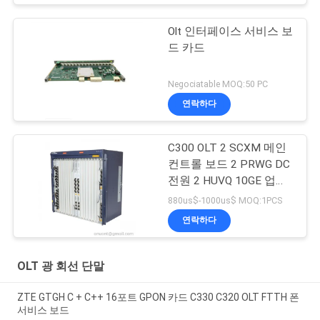
Olt 인터페이스 서비스 보
드 카드
Negociatable MOQ:50 PC
연락하다
C300 OLT 2 SCXM 메인
컨트롤 보드 2 PRWG DC
전원 2 HUVQ 10GE 업링
크 보드
880us$-1000us$ MOQ:1PCS
연락하다
OLT 광 회선 단말
ZTE GTGH C + C++ 16포트 GPON 카드 C330 C320 OLT FTTH 폰
서비스 보드