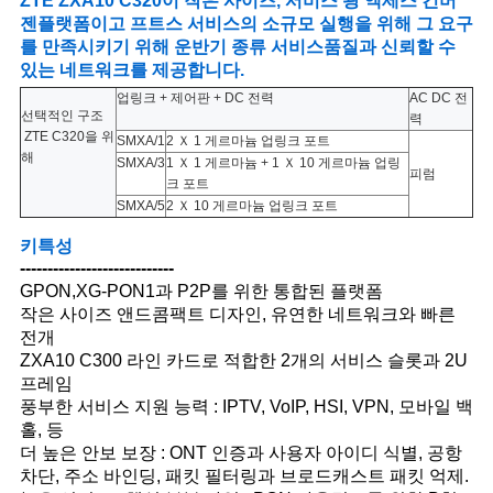
ZTE ZXA10 C320이 작은 사이즈, 서비스 광 액세스 컨버
젠플랫폼이고 프트스 서비스의 소규모 실행을 위해 그 요구
를 만족시키기 위해 운반기 종류 서비스품질과 신뢰할 수
있는 네트워크를 제공합니다.
업링크 + 제어판 + DC 전력
AC DC 전
선택적인 구조
력
ZTE C320을 위
SMXA/1
2 Ｘ 1 게르마늄 업링크 포트
해
SMXA/3
1 Ｘ 1 게르마늄 + 1 Ｘ 10 게르마늄 업링
피럼
크 포트
SMXA/5
2 Ｘ 10 게르마늄 업링크 포트
키특성
----------------------------
GPON,XG-PON1과 P2P를 위한 통합된 플랫폼
작은 사이즈 앤드콤팩트 디자인, 유연한 네트워크와 빠른
전개
ZXA10 C300 라인 카드로 적합한 2개의 서비스 슬롯과 2U
프레임
풍부한 서비스 지원 능력 : IPTV, VoIP, HSI, VPN, 모바일 백
홀, 등
더 높은 안보 보장 : ONT 인증과 사용자 아이디 식별, 공항
차단, 주소 바인딩, 패킷 필터링과 브로드캐스트 패킷 억제.