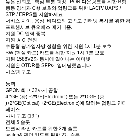
높은 신뢰도 : 핵심 부분 과잉 ; PON 다운링크를 위한 B형
행동 양식과 C형 보호와 업링크를 위한 LACP/ UAPS /
STP / ERPS를 지원하세요
서비스 차이 : 음성, 비디오와 고속도 인터넷 봉사를 위한 컴
프르헨시브 큐오에스 메커니즘.
지원 DC 입력 중복
지원 ＡＣ 전원
수동형 광가입자망 정합을 위한 지원 1시 1분 보호
SW (핵심 카드) 카드를 위한 지원 1시 1분 보호
지원 1588V2와 동시에 일어나는 이더넷
지원은 OTDR를 SFP에 임베딩했습니다
시스템 구조
능력
GPON 최고 32까지 공항
4 *GE (광) +2*GE(Electronic) 또는 2*10GE (광
)+2*GE(Optical) +2*GE(Electronic)에 달하는 업링크 인터
페이스
샤시 구조 (19 ")
전체 5 슬롯
보편적 라인 카드를 위한 2개 슬롯
switch& 제어 카드를 위한 2개 슬롯