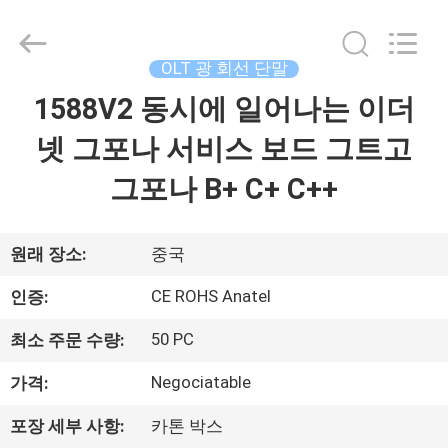
2026
HONGKING
INDUSTRIAL
CO.,
LIMITED.
OLT 광 회선 단말
All
Rights
1588V2 동시에 일어나는 이더
집
Reserved.
넷 그포나 서비스 보드 그트고
제
그포나 B+ C+ C++
품
원래 장소:
중국
우
CE ROHS Anatel
인증:
리
50 PC
최소 주문 수량:
에
Negociatable
가격:
대
포장 세부 사항:
카톤 박스