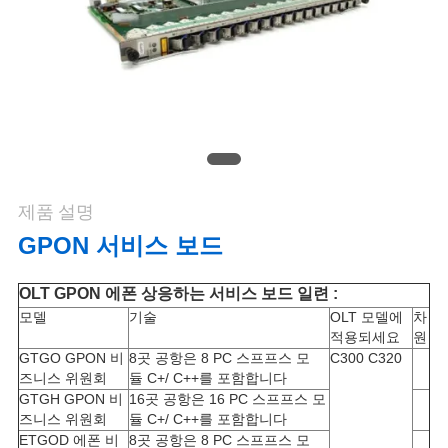
연
락
주
세
요
제품 설명
GPON 서비스 보드
인
OLT GPON 에폰 상응하는 서비스 보드 일련 :
용
모델
기술
OLT 모델에
차
적용되세요
원
문
GTGO GPON 비
8곳 공항은 8 PC 스프프스 모
C300 C320
즈니스 위원회
듈 C+/ C++를 포함합니다
을
GTGH GPON 비
16곳 공항은 16 PC 스프프스 모
즈니스 위원회
듈 C+/ C++를 포함합니다
요
ETGOD 에폰 비
8곳 공항은 8 PC 스프프스 모