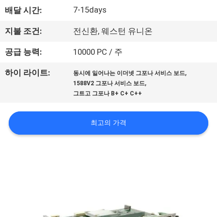
하
7-15days
배달 시간:
여
지불 조건:
전신환, 웨스턴 유니온
공
공급 능력:
10000 PC / 주
장
,
하이 라이트:
동시에 일어나는 이더넷 그포나 서비스 보드
,
1588V2 그포나 서비스 보드
여
그트고 그포나 B+ C+ C++
행
최고의 가격
품
질
관
리