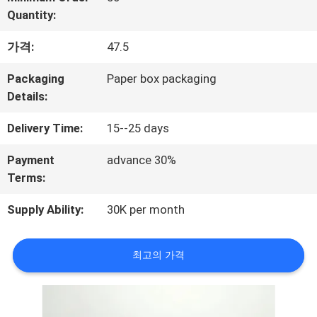
하
Quantity:
여
가격:
47.5
Packaging
Paper box packaging
공
Details:
장
Delivery Time:
15--25 days
여
Payment
advance 30%
Terms:
행
Supply Ability:
30K per month
품
최고의 가격
질
관