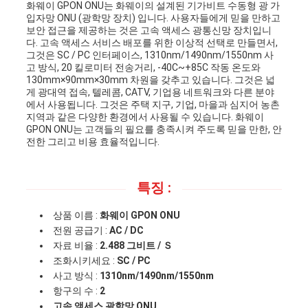
화웨이 GPON ONU는 화웨이의 설계된 기가비트 수동형 광 가
을
입자망 ONU (광학망 장치) 입니다. 사용자들에게 믿을 만하고
보안 접근을 제공하는 것은 고속 액세스 광통신망 장치입니
요
다. 고속 액세스 서비스 배포를 위한 이상적 선택로 만들면서,
그것은 SC / PC 인터페이스, 1310nm/1490nm/1550nm 사
구
고 방식, 20 킬로미터 전송거리, -40C~+85C 작동 온도와
130mm×90mm×30mm 차원을 갖추고 있습니다. 그것은 넓
게 광대역 접속, 텔레콤, CATV, 기업용 네트워크와 다른 분야
하
에서 사용됩니다. 그것은 주택 지구, 기업, 마을과 심지어 농촌
지역과 같은 다양한 환경에서 사용될 수 있습니다. 화웨이
세
GPON ONU는 고객들의 필요를 충족시켜 주도록 믿을 만한, 안
전한 그리고 비용 효율적입니다.
요
특징 :
사
상품 이름 :
화웨이 GPON ONU
전원 공급기 :
AC / DC
이
자료 비율 :
2.488 그비트 / Ｓ
조화시키세요 :
SC / PC
트
사고 방식 :
1310nm/1490nm/1550nm
항구의 수 :
2
맵
고속 액세스 광학망 ONU