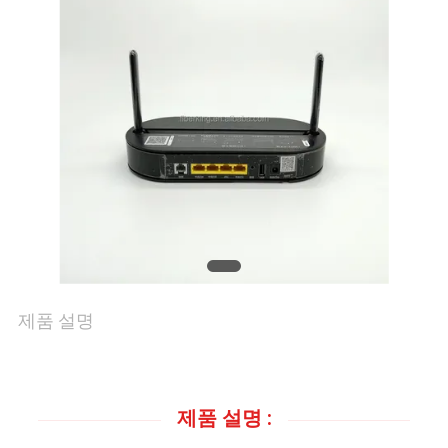
리
연
락
주
세
요
제품 설명
인
용
제품 설명 :
문