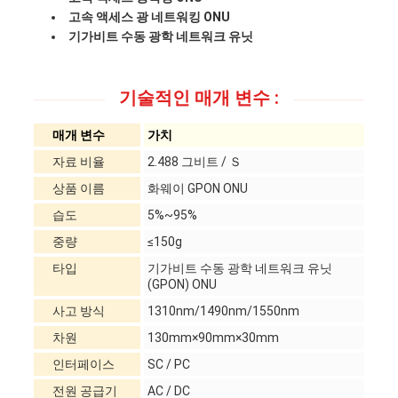
고속 액세스 광 네트워킹 ONU
기가비트 수동 광학 네트워크 유닛
PRIVACY
POLICY
기술적인 매개 변수 :
매개 변수
가치
자료 비율
2.488 그비트 / Ｓ
상품 이름
화웨이 GPON ONU
습도
5%~95%
중량
≤150g
타입
기가비트 수동 광학 네트워크 유닛
(GPON) ONU
사고 방식
1310nm/1490nm/1550nm
차원
130mm×90mm×30mm
인터페이스
SC / PC
전원 공급기
AC / DC