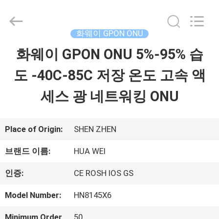
-
2026
HONGKING
INDUSTRIAL
화웨이 GPON ONU
CO.,
LIMITED.
화웨이 GPON ONU 5%-95% 습
집
All
Rights
Reserved.
도 -40C-85C 저장 온도 고속 액
제
세스 광 네트워킹 ONU
품
Place of Origin:
SHEN ZHEN
우
브랜드 이름:
HUA WEI
리
인증:
CE ROSH IOS GS
에
Model Number:
HN8145X6
대
Minimum Order
50