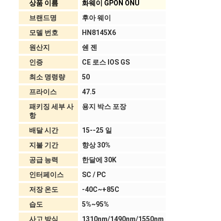
상품 이름
화웨이 GPON ONU
브랜드명
후아 웨이
모델 번호
HN8145X6
원산지
쉔 젠
인증
CE 로스 IOS GS
최소 명령량
50
프라이스
47.5
패키징 세부 사
용지 박스 포장
항
배달 시간
15--25 일
지불 기간
향상 30%
공급 능력
한달에 30K
인터페이스
SC / PC
저장 온도
-40C~+85C
습도
5%~95%
사고 방식
1310nm/1490nm/1550nm