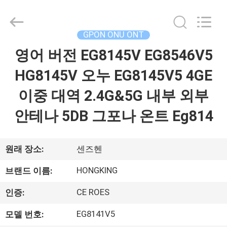
2026
HONGKING
INDUSTRIAL
CO.,
LIMITED.
GPON ONU ONT
All
Rights
영어 버전 EG8145V EG8546V5
집
Reserved.
HG8145V 오누 EG8145V5 4GE
제
이중 대역 2.4G&5G 내부 외부
품
안테나 5DB 그포나 온트 Eg814
우
원래 장소:
센즈헨
리
HONGKING
브랜드 이름:
에
CE ROES
인증:
대
EG8141V5
모델 번호: