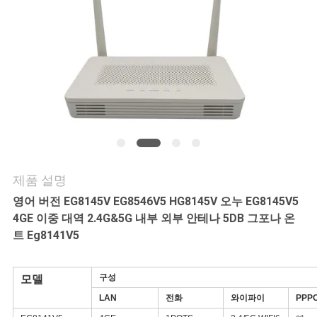
연
락
주
세
요
제품 설명
인
영어 버전 EG8145V EG8546V5 HG8145V 오누 EG8145V5
용
4GE 이중 대역 2.4G&5G 내부 외부 안테나 5DB 그포나 온
트 Eg8141V5
문
을
구성
모델
LAN
전화
와이파이
PPP
요