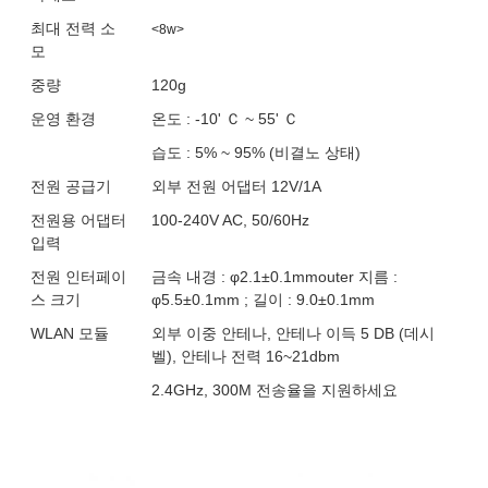
최대 전력 소
<8w>
모
중량
120g
운영 환경
온도 : -10' Ｃ ~ 55' Ｃ
습도 : 5% ~ 95% (비결노 상태)
전원 공급기
외부 전원 어댑터 12V/1A
전원용 어댑터
100-240V AC, 50/60Hz
입력
전원 인터페이
금속 내경 : φ2.1±0.1mmouter 지름 :
스 크기
φ5.5±0.1mm ; 길이 : 9.0±0.1mm
WLAN 모듈
외부 이중 안테나, 안테나 이득 5 DB (데시
벨), 안테나 전력 16~21dbm
2.4GHz, 300M 전송율을 지원하세요