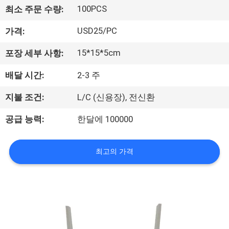
하
100PCS
최소 주문 수량:
여
USD25/PC
가격:
공
15*15*5cm
포장 세부 사항:
장
배달 시간:
2-3 주
여
지불 조건:
L/C (신용장), 전신환
행
공급 능력:
한달에 100000
품
최고의 가격
질
관
리