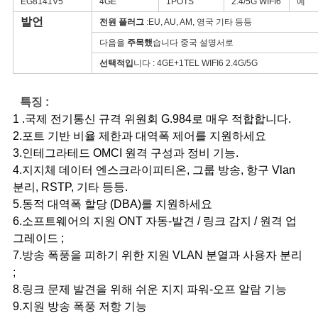
EG8141V5
4GE
1POTS
2.4/5G WIFI6
예
구
발언
전원 플러그
:EU, AU, AM, 영국 기타 등등
하
다음을
주목했
습니다 중국 설명서로
선택적입
니다 : 4GE+1TEL WIFI6 2.4G/5G
세
요
특징 :
1 .국제 전기통신 규격 위원회 G.984로 매우 적합합니다.
2.포트 기반 비율 제한과 대역폭 제어를 지원하세요
사
3.인테그라테드 OMCI 원격 구성과 정비 기능.
4.지지체 데이터 엔스크라이피티온, 그룹 방송, 항구 Vlan
이
분리, RSTP, 기타 등등.
트
5.동적 대역폭 할당 (DBA)를 지원하세요
6.소프트웨어의 지원 ONT 자동-발견 / 링크 감지 / 원격 업
맵
그레이드 ;
7.방송 폭풍을 피하기 위한 지원 VLAN 분열과 사용자 분리
;
PRIVACY
8.링크 문제 발견을 위해 쉬운 지지 파워-오프 알람 기능
POLICY
9.지원 방송 폭풍 저항 기능