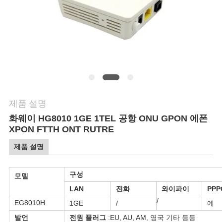
연
락
주
세
요
제품 설명
화웨이 HG8010 1GE 1TEL 공항 ONU GPON 에폰
XPON FTTH ONT RUTRE
인
제품 설명
용
문
구성
모델
LAN
전화
와이파이
PPP
을
/
EG8010H
1GE
/
예
요
발언
전원 플러그
:EU, AU, AM, 영국 기타 등등