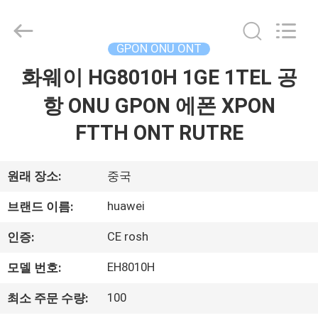
2026
HONGKING
INDUSTRIAL
CO.,
LIMITED.
GPON ONU ONT
All
Rights
화웨이 HG8010H 1GE 1TEL 공
집
Reserved.
항 ONU GPON 에폰 XPON
제
FTTH ONT RUTRE
품
원래 장소:
중국
우
huawei
브랜드 이름:
리
CE rosh
인증:
에
EH8010H
모델 번호:
대
100
최소 주문 수량: