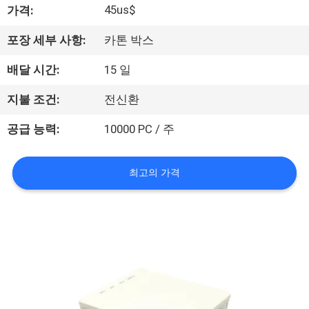
하
45us$
가격:
여
포장 세부 사항:
카톤 박스
배달 시간:
15 일
공
장
지불 조건:
전신환
여
공급 능력:
10000 PC / 주
행
최고의 가격
품
질
관
리