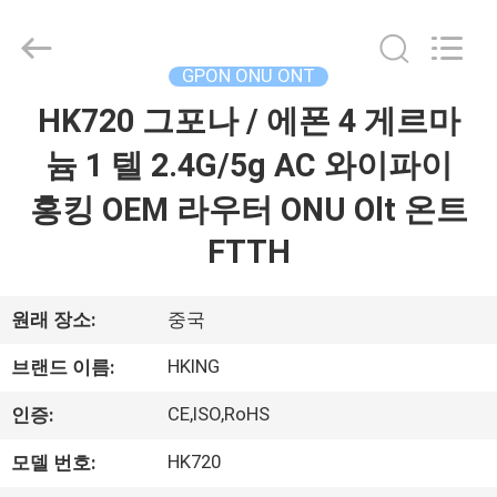
2026
HONGKING
INDUSTRIAL
CO.,
LIMITED.
GPON ONU ONT
All
Rights
HK720 그포나 / 에폰 4 게르마
집
Reserved.
늄 1 텔 2.4G/5g AC 와이파이
제
홍킹 OEM 라우터 ONU Olt 온트
품
FTTH
우
원래 장소:
중국
리
HKING
브랜드 이름:
에
CE,ISO,RoHS
인증:
대
HK720
모델 번호: