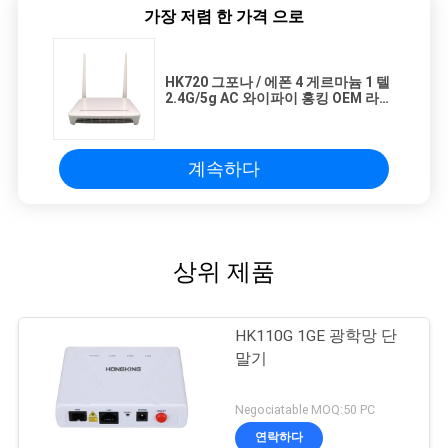
가장 저렴 한 가격 으로
HK720 그포나 / 에폰 4 게르마늄 1 텔
2.4G/5g AC 와이파이 홍킹 OEM 라우
터 ONU Olt 온트 FTTH
계속하다
상위 제품
HK110G 1GE 광학망 단
말기
Negociatable MOQ:50 PC
연락하다