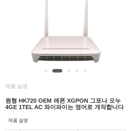
연
락
주
세
요
인
제품 설명
용
원형 HK720 OEM 에폰 XGPON 그포나 오누
문
4GE 1TEL AC 와이파이는 영어로 개작합니다
을
제품 설명
요