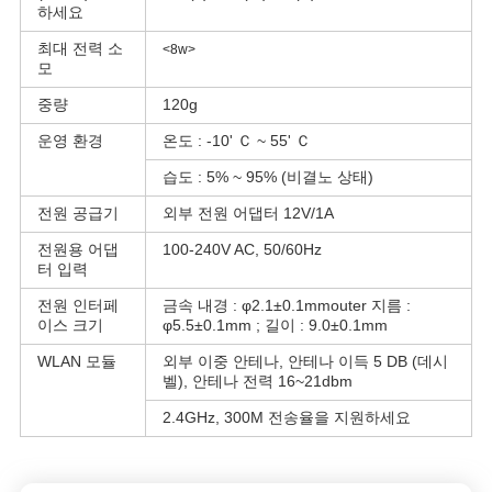
하세요
최대 전력 소
<8w>
모
중량
120g
운영 환경
온도 : -10' Ｃ ~ 55' Ｃ
습도 : 5% ~ 95% (비결노 상태)
전원 공급기
외부 전원 어댑터 12V/1A
전원용 어댑
100-240V AC, 50/60Hz
터 입력
전원 인터페
금속 내경 : φ2.1±0.1mmouter 지름 :
이스 크기
φ5.5±0.1mm ; 길이 : 9.0±0.1mm
WLAN 모듈
외부 이중 안테나, 안테나 이득 5 DB (데시
벨), 안테나 전력 16~21dbm
2.4GHz, 300M 전송율을 지원하세요