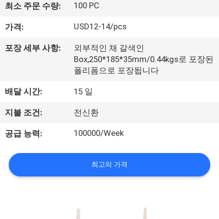
하
100 PC
최소 주문 수량:
여
USD12-14/pcs
가격:
포장 세부 사항:
외부적인 채 갈색인
공
Box,250*185*35mm/0.44kgs로 포장된
장
폴리폼으로 포장됩니다
여
배달 시간:
15 일
행
지불 조건:
전신환
100000/Week
공급 능력:
품
질
최고의 가격
관
리