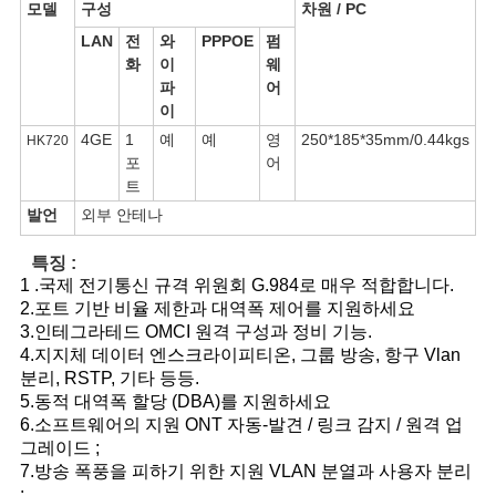
모델
구성
차원 / PC
구
LAN
전
와
PPPOE
펌
하
화
이
웨
파
어
세
이
4GE
1
예
예
영
250*185*35mm/0.44kgs
HK720
요
포
어
트
발언
외부 안테나
사
특징 :
이
1 .국제 전기통신 규격 위원회 G.984로 매우 적합합니다.
2.포트 기반 비율 제한과 대역폭 제어를 지원하세요
트
3.인테그라테드 OMCI 원격 구성과 정비 기능.
4.지지체 데이터 엔스크라이피티온, 그룹 방송, 항구 Vlan
맵
분리, RSTP, 기타 등등.
5.동적 대역폭 할당 (DBA)를 지원하세요
6.소프트웨어의 지원 ONT 자동-발견 / 링크 감지 / 원격 업
PRIVACY
그레이드 ;
7.방송 폭풍을 피하기 위한 지원 VLAN 분열과 사용자 분리
POLICY
;