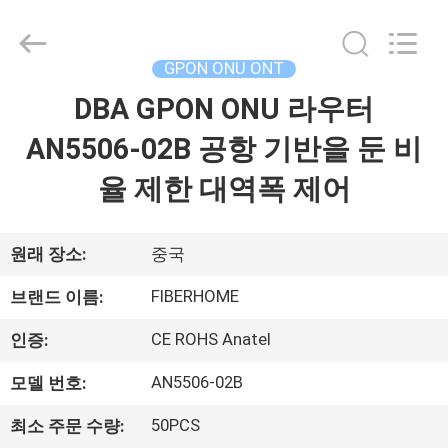
2026
HONGKING
INDUSTRIAL
CO.,
LIMITED.
GPON ONU ONT
All
Rights
DBA GPON ONU 라우터
집
Reserved.
AN5506-02B 공항 기반을 둔 비
제
율 제한 대역폭 제어
품
원래 장소:
중국
우
FIBERHOME
브랜드 이름:
리
CE ROHS Anatel
인증:
에
AN5506-02B
모델 번호:
대
50PCS
최소 주문 수량: