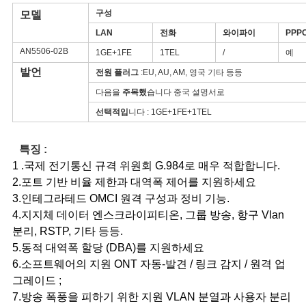
구
구성
모델
LAN
전화
와이파이
PPP
하
AN5506-02B
1GE+1FE
1TEL
/
예
세
발언
전원 플러그
:EU, AU, AM, 영국 기타 등등
요
다음을
주목했
습니다 중국 설명서로
선택적입
니다 : 1GE+1FE+1TEL
사
특징 :
1 .국제 전기통신 규격 위원회 G.984로 매우 적합합니다.
이
2.포트 기반 비율 제한과 대역폭 제어를 지원하세요
트
3.인테그라테드 OMCI 원격 구성과 정비 기능.
4.지지체 데이터 엔스크라이피티온, 그룹 방송, 항구 Vlan
맵
분리, RSTP, 기타 등등.
5.동적 대역폭 할당 (DBA)를 지원하세요
6.소프트웨어의 지원 ONT 자동-발견 / 링크 감지 / 원격 업
PRIVACY
그레이드 ;
POLICY
7.방송 폭풍을 피하기 위한 지원 VLAN 분열과 사용자 분리