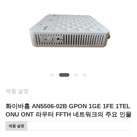
연
락
주
세
요
인
제품 설명
용
문
화이바홈 AN5506-02B GPON 1GE 1FE 1TEL
ONU ONT 라우터 FFTH 네트워크의 주요 인물
을
제품 설명
요