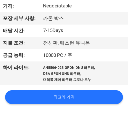
하
Negociatable
가격:
여
포장 세부 사항:
카톤 박스
공
7-15Days
배달 시간:
장
지불 조건:
전신환, 웨스턴 유니온
여
공급 능력:
10000 PC / 주
행
,
하이 라이트:
AN5506-02B GPON ONU 라우터
,
DBA GPON ONU 라우터
대역폭 제어 라우터 그포나 오누
품
질
최고의 가격
관
리