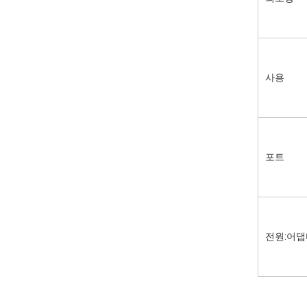
사용
포트
전원:어댑