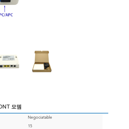
 ONT 모뎀
Negociatable
15