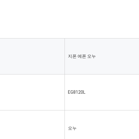
지폰 에폰 오누
EG8120L
오누