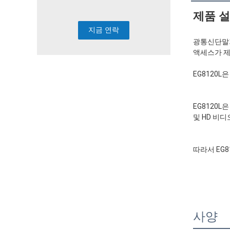
제품 설
광통신단말기
액세스가 제
EG8120L
EG8120L
및 HD 비디
따라서 EG
사양