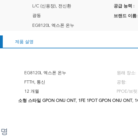
L/C (신용장), 전신환
공급 능력 :
광동
브랜드 이름:
EG8120L 엑스폰 온누
제품 설명
EG8120L 엑스폰 온누
원래 장소:
FTTH, 통신
공항:
12 개월
PPOE/브릿
소형 스타일 GPON ONU ONT
,
1FE 1POT GPON ONU ONT
,
1
설명