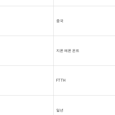
중국
지폰 에폰 온트
FTTH
일년