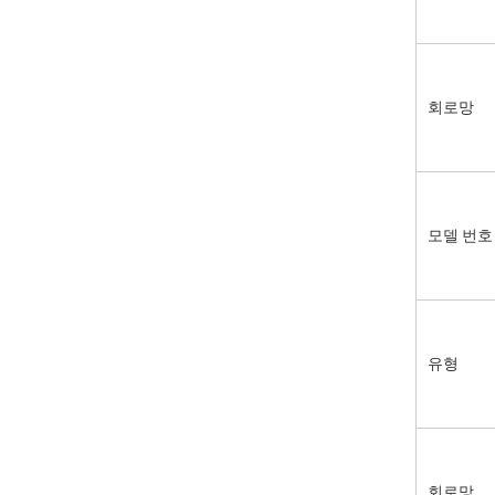
회로망
모델 번호
유형
회로망