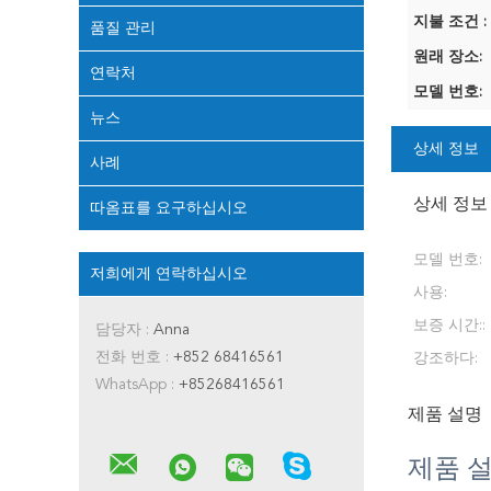
지불 조건 :
품질 관리
원래 장소:
연락처
모델 번호:
뉴스
상세 정보
사례
상세 정보
따옴표를 요구하십시오
모델 번호:
저희에게 연락하십시오
사용:
보증 시간::
담당자 :
Anna
전화 번호 :
+852 68416561
강조하다:
WhatsApp :
+85268416561
제품 설명
제품 