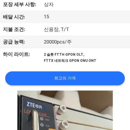
하
포장 세부 사항:
상자
여
15
배달 시간:
지불 조건:
신용장, T/T
공
장
공급 능력:
20000pcs/주
여
,
하이 라이트:
2 슬롯 FTTH GPON OLT
FTTX 네트워크 GPON ONU ONT
행
최고의 가격
품
질
관
리