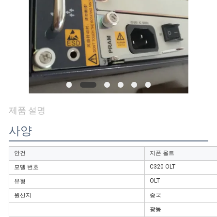
연
락
주
세
요
제품 설명
인
사양
용
안건
지폰 올트
문
C320 OLT
모델 번호
OLT
유형
을
원산지
중국
요
광동