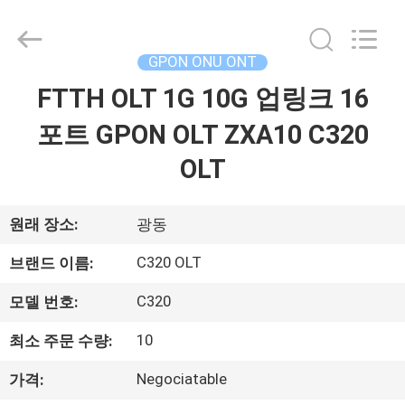
2026
HONGKING
INDUSTRIAL
CO.,
LIMITED.
GPON ONU ONT
All
Rights
FTTH OLT 1G 10G 업링크 16
집
Reserved.
포트 GPON OLT ZXA10 C320
제
OLT
품
원래 장소:
광동
우
C320 OLT
브랜드 이름:
리
C320
모델 번호:
에
10
최소 주문 수량:
대
Negociatable
가격: