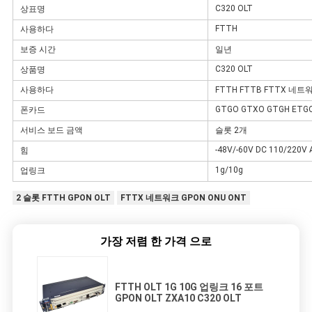
C320 OLT
상표명
구
FTTH
사용하다
하
보증 시간
일년
세
C320 OLT
상품명
사용하다
FTTH FTTB FTTX 네트
요
GTGO GTXO GTGH ETG
폰카드
서비스 보드 금액
슬롯 2개
사
-48V/-60V DC 110/220V 
힘
이
1g/10g
업링크
트
2 슬롯 FTTH GPON OLT
FTTX 네트워크 GPON ONU ONT
맵
가장 저렴 한 가격 으로
PRIVACY
FTTH OLT 1G 10G 업링크 16 포트
POLICY
GPON OLT ZXA10 C320 OLT