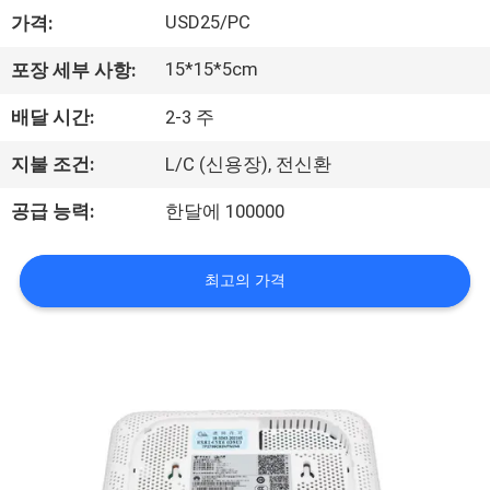
하
USD25/PC
가격:
여
15*15*5cm
포장 세부 사항:
공
배달 시간:
2-3 주
장
지불 조건:
L/C (신용장), 전신환
여
공급 능력:
한달에 100000
행
최고의 가격
품
질
관
리