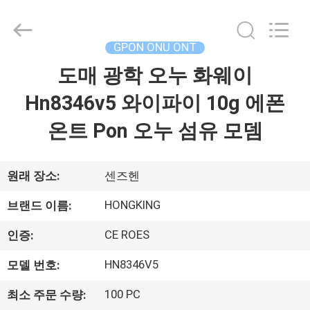
2026
HONGKING
INDUSTRIAL
CO.,
LIMITED.
GPON ONU ONT
All
Rights
도매 광학 오누 화웨이
집
Reserved.
Hn8346v5 와이파이 10g 에폰
제
온트 Pon 오누 섬유 모뎀
품
원래 장소:
센즈헨
우
HONGKING
브랜드 이름:
리
CE ROES
인증:
에
HN8346V5
모델 번호:
대
100 PC
최소 주문 수량: