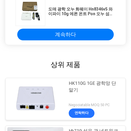
도매 광학 오누 화웨이 Hn8346v5 와
이파이 10g 에폰 온트 Pon 오누 섬유
모뎀
계속하다
상위 제품
HK110G 1GE 광학망 단
말기
Negociatable MOQ:50 PC
연락하다