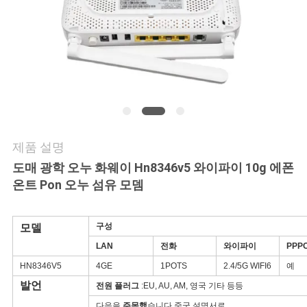
연
락
주
세
요
제품 설명
도매 광학 오누 화웨이 Hn8346v5 와이파이 10g 에폰
인
온트 Pon 오누 섬유 모뎀
용
구성
모델
문
LAN
전화
와이파이
PPP
을
HN8346V5
4GE
1POTS
2.4/5G WIFI6
예
발언
전원 플러그
:EU, AU, AM, 영국 기타 등등
요
다음을
주목했
습니다 중국 설명서로