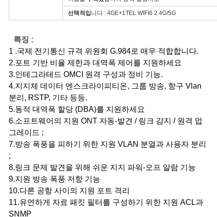
구
선택적입
니다 : 4GE+1TEL WIFI6 2.4G/5G
하
특징 :
세
1 .국제 전기통신 규격 위원회 G.984로 매우 적합합니다.
2.포트 기반 비율 제한과 대역폭 제어를 지원하세요
요
3.인테그라테드 OMCI 원격 구성과 정비 기능.
4.지지체 데이터 엔스크라이피티온, 그룹 방송, 항구 Vlan
분리, RSTP, 기타 등등.
사
5.동적 대역폭 할당 (DBA)를 지원하세요
이
6.소프트웨어의 지원 ONT 자동-발견 / 링크 감지 / 원격 업
그레이드 ;
트
7.방송 폭풍을 피하기 위한 지원 VLAN 분열과 사용자 분리
;
맵
8.링크 문제 발견을 위해 쉬운 지지 파워-오프 알람 기능
9.지원 방송 폭풍 저항 기능
PRIVACY
10.다른 공항 사이의 지원 포트 격리
11.유연하게 자료 패킷 필터를 구성하기 위한 지원 ACL과
POLICY
SNMP