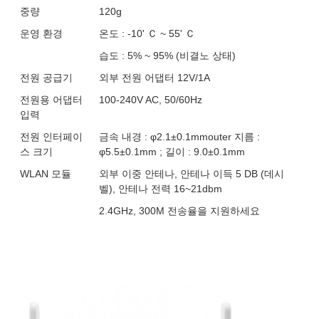
중량
120g
운영 환경
온도 : -10' Ｃ ~ 55' Ｃ
습도 : 5% ~ 95% (비결노 상태)
전원 공급기
외부 전원 어댑터 12V/1A
전원용 어댑터
100-240V AC, 50/60Hz
입력
전원 인터페이
금속 내경 : φ2.1±0.1mmouter 지름 :
스 크기
φ5.5±0.1mm ; 길이 : 9.0±0.1mm
WLAN 모듈
외부 이중 안테나, 안테나 이득 5 DB (데시
벨), 안테나 전력 16~21dbm
2.4GHz, 300M 전송율을 지원하세요