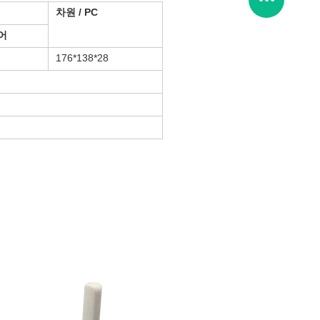
차원 / PC
어
176*138*28