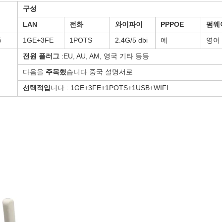
구성
LAN
전화
와이파이
PPPOE
펌웨
1GE+3FE
1POTS
2.4G/5 dbi
예
영어
5
:EU, AU, AM, 영국 기타 등등
전원 플러그
다음을
습니다 중국 설명서로
주목했
니다 : 1GE+3FE+1POTS+1USB+WIFI
선택적입