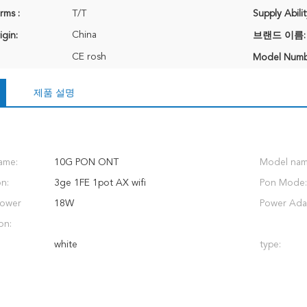
rms :
T/T
Supply Abilit
China
igin:
브랜드 이름:
CE rosh
Model Numb
제품 설명
ame:
10G PON ONT
Model nam
on:
3ge 1FE 1pot AX wifi
Pon Mode:
ower
18W
Power Adap
on:
white
type: