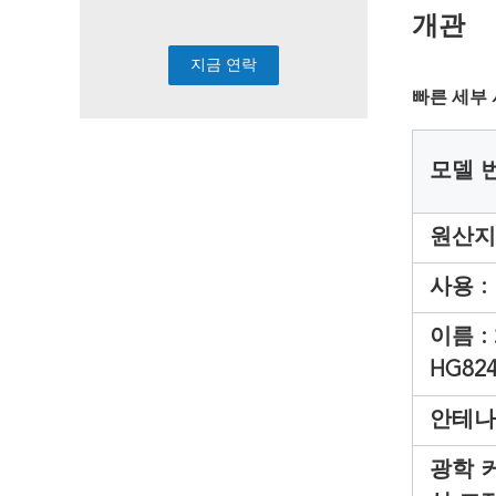
개관
빠른 세부
모델 번
원산지 
사용 :
이름 :
HG82
안테나 
광학 커