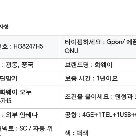
 사항
타이핑하세요 :
Gpon/ 에폰
호 : HG8247H5
ONU
:
광동, 중국
브랜드명 :
화웨이
단말기
보증 시간 :
1년이요
화웨이 오누
조건을 붙이세요 :
원형과 
47H5
:
외부 안테나
공항 : 4GE+1TEL+1USB+
넥토 :
SC / 자동 위
색 :
백색