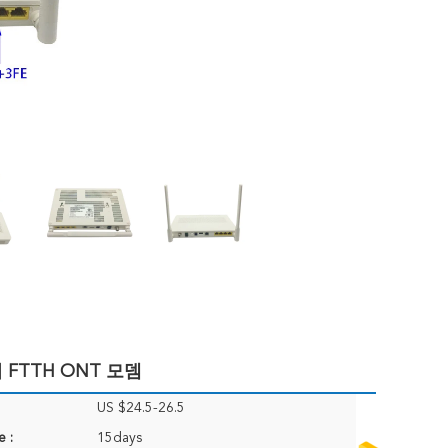
이 FTTH ONT 모뎀
US $24.5-26.5
e :
15days