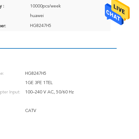
y :
10000pcs/week
huawei
HG8247H5
er:
e:
HG8247H5
1GE 3FE 1TEL
ter Input:
100–240 V AC, 50/60 Hz
CATV