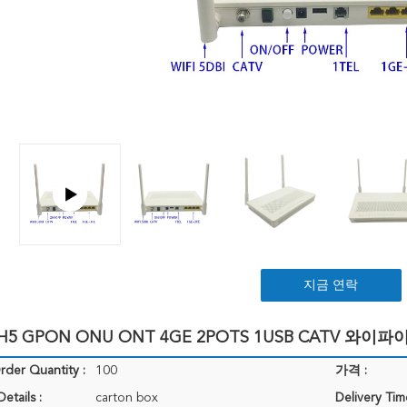
지금 연락
H5 GPON ONU ONT 4GE 2POTS 1USB CATV 와이파
der Quantity :
100
가격 :
etails :
carton box
Delivery Tim