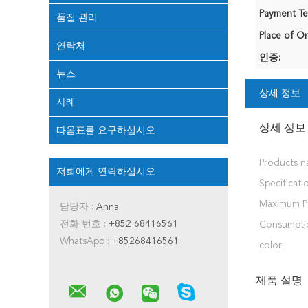
Payment Te
품질 관리
Place of Or
연락처
인증:
뉴스
상세 정보
사례
상세 정보
따옴표를 요구하십시오
Products n
저희에게 연락하십시오
Specificati
Maximum P
담당자 :
Anna
전화 번호 :
+852 68416561
Consumpti
WhatsApp :
+85268416561
color:
제품 설명