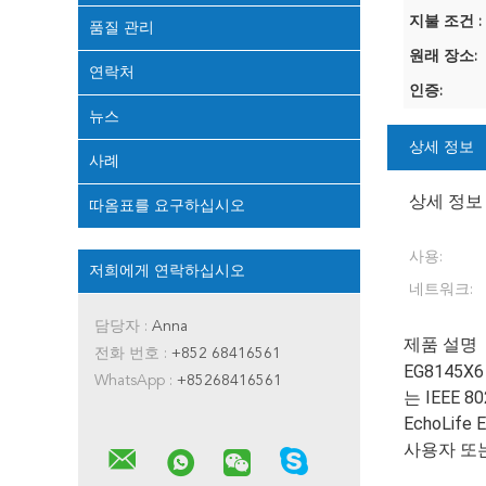
지불 조건 :
품질 관리
원래 장소:
연락처
인증:
뉴스
상세 정보
사례
상세 정보
따옴표를 요구하십시오
사용:
저희에게 연락하십시오
네트워크:
담당자 :
Anna
제품 설명
전화 번호 :
+852 68416561
EG8145X
WhatsApp :
+85268416561
는 IEEE 
EchoLif
사용자 또