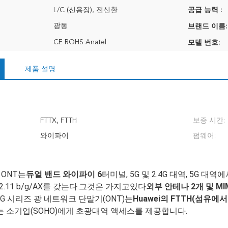
L/C (신용장), 전신환
공급 능력 :
광동
브랜드 이름:
CE ROHS Anatel
모델 번호:
제품 설명
FTTX, FTTH
보증 시간:
와이파이
펌웨어:
6 ONT는
듀얼 밴드 와이파이 6
터미널, 5G 및 2.4G 대역, 5G 대역에서는 I
802.11 b/g/AX를 갖는다.그것은 가지고있다
외부 안테나 2개 및 MIMO
e EG 시리즈 광 네트워크 단말기(ONT)는
Huawei의 FTTH(섬유에
는 소기업(SOHO)에게 초광대역 액세스를 제공합니다.