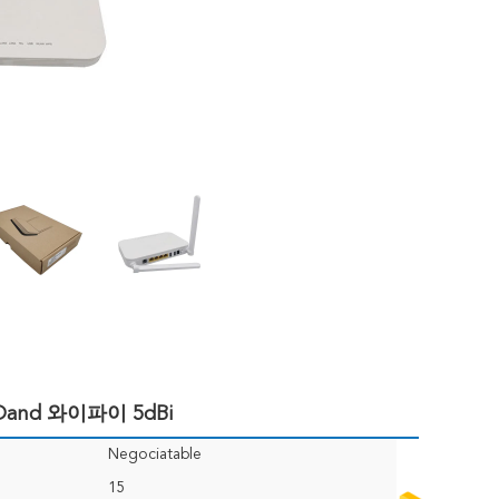
 Dand 와이파이 5dBi
Negociatable
15