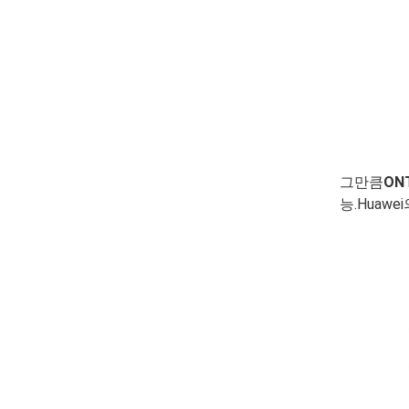
그만큼
ON
능.Huaw