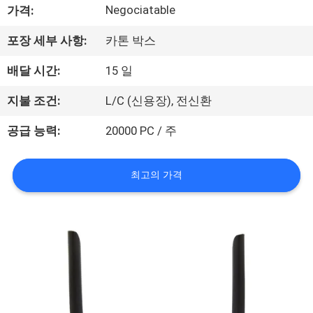
하
Negociatable
가격:
여
포장 세부 사항:
카톤 박스
배달 시간:
15 일
공
장
지불 조건:
L/C (신용장), 전신환
여
공급 능력:
20000 PC / 주
행
최고의 가격
품
질
관
리