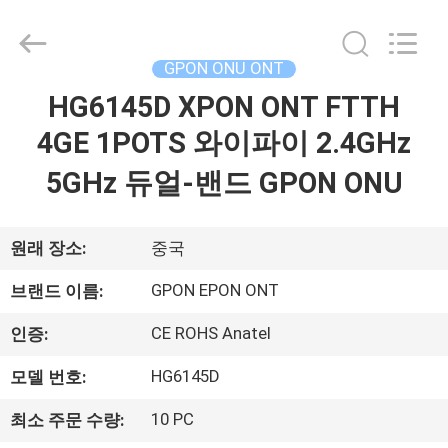
2026
HONGKING
INDUSTRIAL
CO.,
LIMITED.
GPON ONU ONT
All
Rights
HG6145D XPON ONT FTTH
집
Reserved.
4GE 1POTS 와이파이 2.4GHz
제
5GHz 듀얼-밴드 GPON ONU
품
원래 장소:
중국
우
GPON EPON ONT
브랜드 이름:
리
CE ROHS Anatel
인증:
에
HG6145D
모델 번호:
대
10 PC
최소 주문 수량: